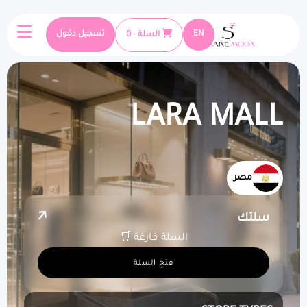
EN
السلة - 0
تسجيل دخول
LARA MALL
مصر
سلتك
السلة فارغة 🛒
فتح السلة